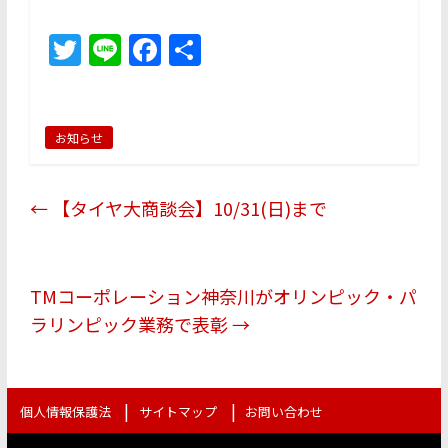
T
Li
F
共
w
n
a
有
itt
e
c
er
e
お知らせ
b
o
←
【タイヤ大商談会】10/31(日)まで
o
k
TMコーポレーション神奈川がオリンピック・パ
ラリンピック業務で表彰
→
個人情報保護法
サイトマップ
お問い合わせ