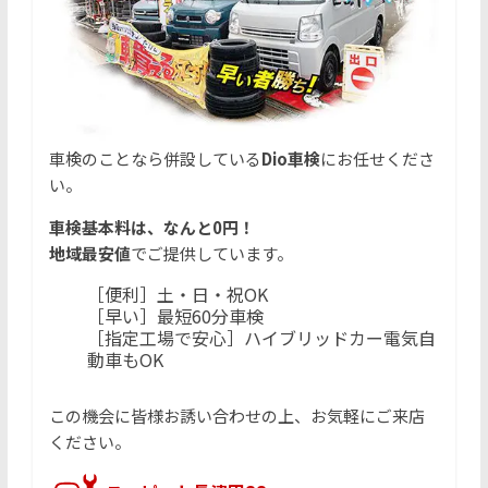
車検のことなら併設している
Dio車検
にお任せくださ
い。
車検基本料は、なんと0円！
地域最安値
でご提供しています。
［便利］土・日・祝OK
［早い］最短60分車検
［指定工場で安心］ハイブリッドカー電気自
動車もOK
この機会に皆様お誘い合わせの上、お気軽にご来店
ください。