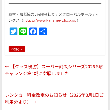
取材・撮影協力 : 有限会社カナメグローバルホールディ
ングス（
https://www.kaname-gh.co.jp/
）
T
Li
F
共
w
n
a
有
itt
e
c
お知らせ
er
e
b
←
【クラス優勝】スーパー耐久シリーズ2026 S耐
o
チャレンジ第1戦に参戦しました
o
k
レンタカー料金改定のお知らせ（2026年8月1日ご
利用分より）
→