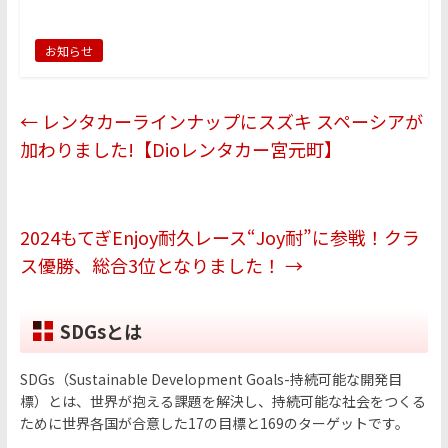
w
n
a
有
itt
e
c
お知らせ
er
e
b
←
レンタカーラインナップにスズキ スペーシアが
o
加わりました!【Dioレンタカー宮元町】
o
k
2024もてぎEnjoy耐久レース“Joy耐”に参戦！クラ
ス優勝、総合3位となりました！
→
SDGsとは
SDGs（Sustainable Development Goals-持続可能な開発目
標）とは、世界が抱える課題を解決し、持続可能な社会をつくる
ために世界各国が合意した17の目標と169のターゲットです。