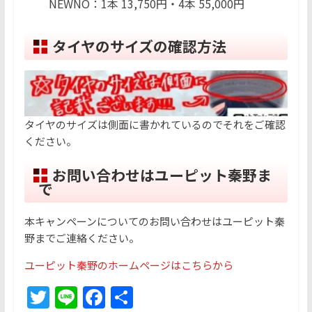
NEWNO：1本 13,750円・4本 55,000円
タイヤのサイズの確認方法
タイヤのサイズは側面に書かれているのでそれをご確認
ください。
お問い合わせはユーピット秦野ま
で
本キャンペーンについてのお問い合わせはユーピット秦
野までご連絡ください。
ユーピット秦野のホームページはこちらから
T
Li
F
共