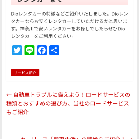
Dioレンタカーの特徴などご紹介いたしました。Dioレン
タカーならお安くレンタカーしていただけるかと思いま
す。神奈川で安いレンタカーをお探しでしたらぜひDio
レンタカーをご利用ください。
T
Li
F
共
w
n
a
有
itt
e
c
サービス紹介
er
e
b
←
自動車トラブルに備えよう！ロードサービスの
o
種類とおすすめの選び方、当社のロードサービス
o
もご紹介
k
カーリース「新車生活」の特徴をご紹介！
→