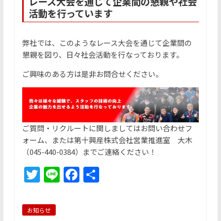
レース大会を通じて企業間の懇親や社会
活動を行っています
弊社では、このようなレース大会を通じて企業間の
懇親を図り、日々社会活動を行なっております。
ご興味のある方は是非お問合せください。
ご質問・リクルートに関しましては
お問い合わせフ
ォーム
、または第十興産株式会社営業推進室 大木
（
045-440-0384
）までご連絡ください！
T
Li
F
共
w
n
a
有
itt
e
c
お知らせ