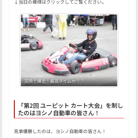
↓当日の模様はクリックしてご覧ください。
笑顔で爆走！最高タイムか！？
選手か
「第2回 ユーピット カート大会」を制し
たのはヨシノ自動車の皆さん！
見事優勝したのは、ヨシノ自動車の皆さん！