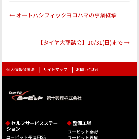
er
e
b
←
オートパシフィックヨコハマの事業継承
o
o
k
【タイヤ大商談会】10/31(日)まで
→
個人情報保護法
サイトマップ
お問い合わせ
セルフサービスステー
整備工場
ション
ユーピット秦野
ユーピット長津田SS
ユーピット曽屋