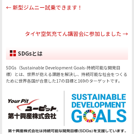
b
←
新型ジムニー試乗できます！
o
o
k
タイヤ空気充てん講習会に参加しました
→
SDGsとは
SDGs（Sustainable Development Goals-持続可能な開発目
標）とは、世界が抱える課題を解決し、持続可能な社会をつくる
ために世界各国が合意した17の目標と169のターゲットです。