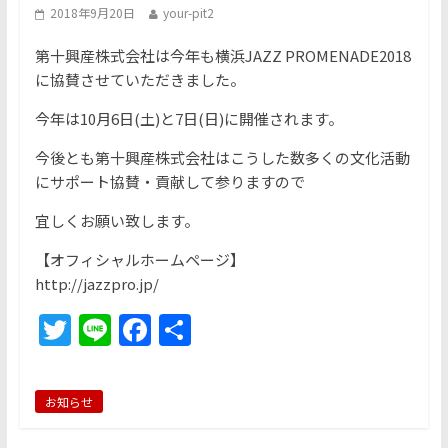
2018年9月20日
your-pit2
第十興産株式会社は今年も横浜JAZZ PROMENADE2018
に協賛させていただきました。
今年は10月6日(土)と7日(日)に開催されます。
今後とも第十興産株式会社はこうした数多くの文化活動
にサポート協賛・貢献して参りますので
宜しくお願い致します。
【オフィシャルホームページ】
http://jazzpro.jp/
T
Li
F
共
w
n
a
有
itt
e
c
お知らせ
er
e