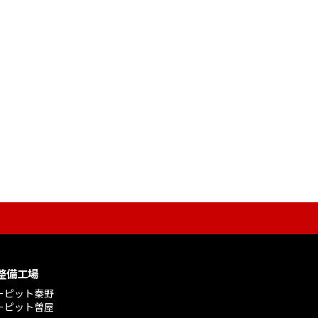
整備工場
ーピット秦野
ーピット曽屋