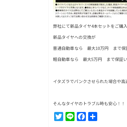
弊社にて新品タイヤ4本セットをご購
新品タイヤへの交換が
普通自動車なら 最大10万円 まで保
軽自動車なら 最大5万円 まで保証
イタズラでパンクさせられた場合や高
そんなタイヤのトラブル時も安心！！
T
Li
F
共
w
n
a
有