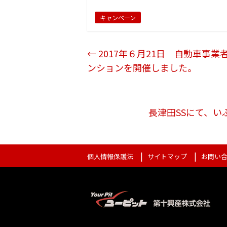
itt
e
c
キャンペーン
er
e
b
←
2017年６月21日 自動車事業
o
ンションを開催しました。
o
k
長津田SSにて、
個人情報保護法
サイトマップ
お問い