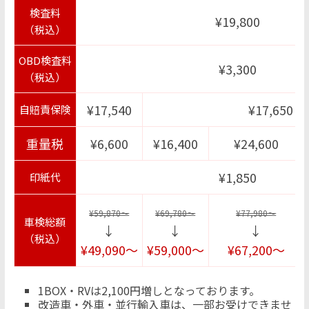
検査料
¥19,800
（税込）
OBD検査料
¥3,300
（税込）
¥17,540
¥17,650
自賠責保険
重量税
¥6,600
¥16,400
¥24,600
¥1,850
印紙代
¥59,870〜
¥69,780〜
¥77,980〜
車検総額
↓
↓
↓
（税込）
¥49,090〜
¥59,000〜
¥67,200〜
1BOX・RVは2,100円増しとなっております。
改造車・外車・並行輸入車は、一部お受けできませ