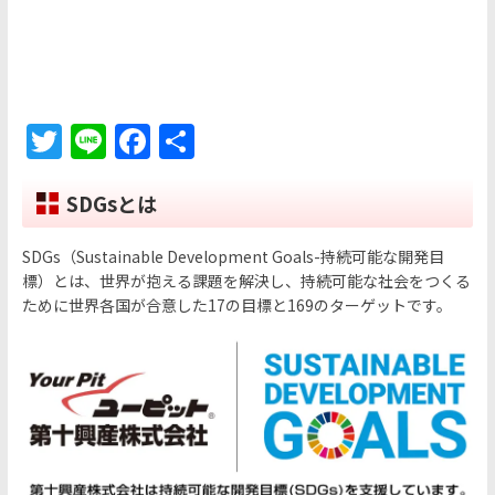
T
Li
F
共
w
n
a
有
itt
e
c
SDGsとは
er
e
SDGs（Sustainable Development Goals-持続可能な開発目
b
標）とは、世界が抱える課題を解決し、持続可能な社会をつくる
o
ために世界各国が合意した17の目標と169のターゲットです。
o
k