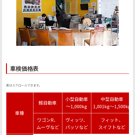
車検価格表
表はスクロールできます。
小型自動車
中型自動車
軽自動車
〜1,000kg
1,001kg〜1,500kg
車種
ワゴンR、
ヴィッツ、
フィット、
ムーヴなど
パッソなど
スイフトなど