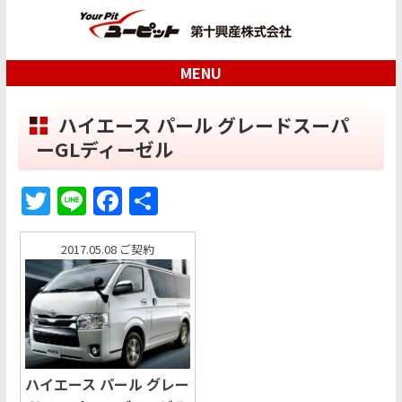
MENU
ハイエース パール グレードスーパ
ーGLディーゼル
T
Li
F
共
w
n
a
有
itt
e
c
2017.05.08
er
e
b
o
o
ハイエース パール グレー
k