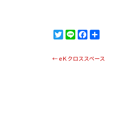
T
Li
F
共
w
n
a
有
itt
e
c
←
eＫクロススペース
er
e
b
o
o
k